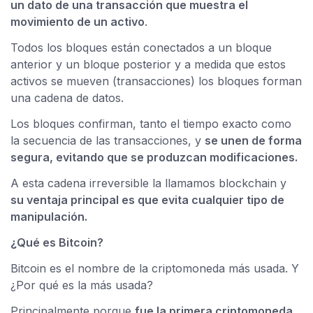
un dato de una transacción que muestra el
movimiento de un activo
.
Todos los bloques están conectados a un bloque
anterior y un bloque posterior y a medida que estos
activos se mueven (transacciones) los bloques forman
una cadena de datos.
Los bloques confirman, tanto el tiempo exacto como
la secuencia de las transacciones, y
se unen de forma
segura, evitando que se produzcan modificaciones.
×
A esta cadena irreversible la llamamos blockchain y
Consultá
su ventaja principal es que evita cualquier tipo de
tu
manipulación.
número
de
¿Qué es Bitcoin?
cuenta
Bitcoin es el nombre de la criptomoneda más usada. Y
¿Por qué es la más usada?
Tipo
de
Principalmente porque
fue la primera criptomoneda