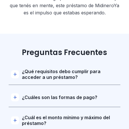
que tenés en mente, este préstamo de MidineroYa
es el impulso que estabas esperando.
Preguntas Frecuentes
¿Qué requisitos debo cumplir para
acceder a un préstamo?
Tener entre 21 y 85 años (inclusive)
Documento de identidad uruguayo (si sos
¿Cuáles son las formas de pago?
extranjero, deberás haber tramitado el documento
uruguayo)
Cobrar sueldo o prestaciones BPS por Midinero
El pago de la cuota de tu préstamo se debitará
hace al menos 6 meses
automáticamente del 1° al 10° de cada mes.
¿Cuál es el monto mínimo y máximo del
Ingreso mensual mínimo de $5.000
préstamo?
¿No se te debitó automáticamente? Podrás