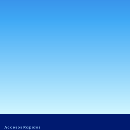
Solicitalo
o llamanos al
2705 5555
opción 5
Accesos Rápidos