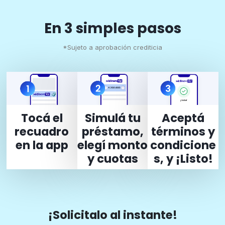
En 3 simples pasos
*Sujeto a aprobación crediticia
Tocá el
Simulá tu
Aceptá
recuadro
préstamo,
términos y
en la app
elegí monto
condicione
y cuotas
s, y ¡Listo!
¡Solicitalo al instante!