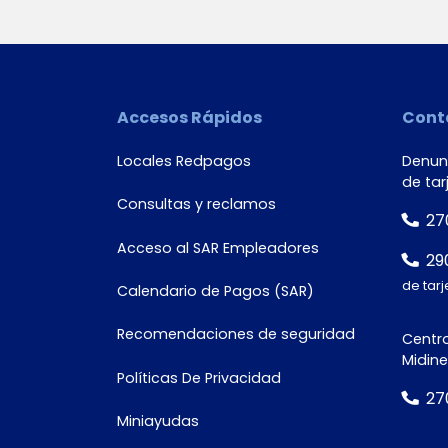
Número de
documento*
Accesos Rápidos
Cont
Locales Redpagos
Denunc
de tar
Consultas y reclamos
27
Acceso al SAR Empleadores
29
de tarj
Calendario de Pagos (SAR)
Recomendaciones de seguridad
Centro
Midine
Políticas De Privacidad
27
Miniayudas