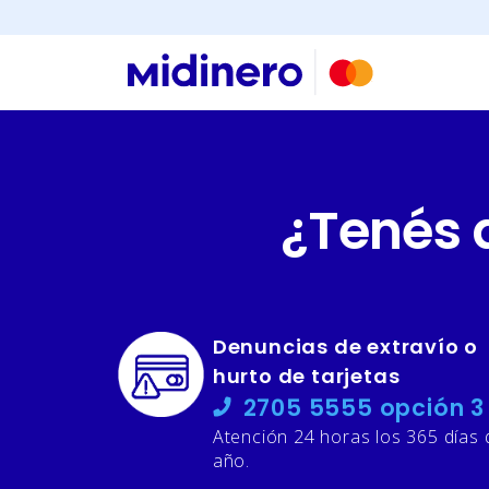
Buscar
¿Tenés 
Denuncias de extravío o
×
hurto de tarjetas
2705 5555 opción 3
Consultá
Atención 24 horas los 365 días 
tu
año.
número