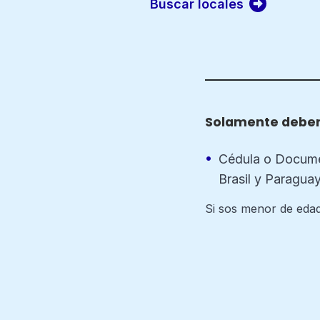
Buscar locales
documento
Número de
documento*
Solamente deber
Cédula o Docume
Brasil y Paraguay
Si sos menor de edad