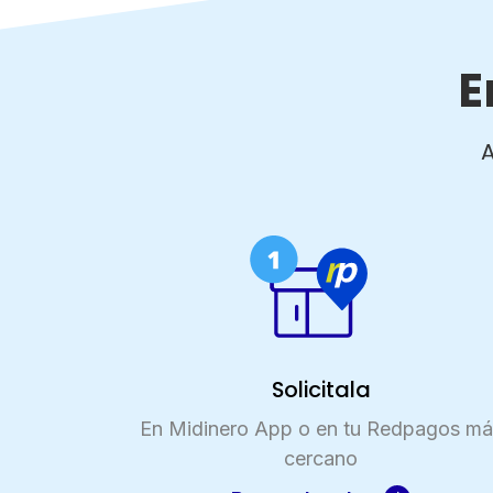
tu
número
de
E
cuenta
A
Tipo
de
tarjeta*
País
Solicitala
En Midinero App o en tu Redpagos má
cercano
Tipo de