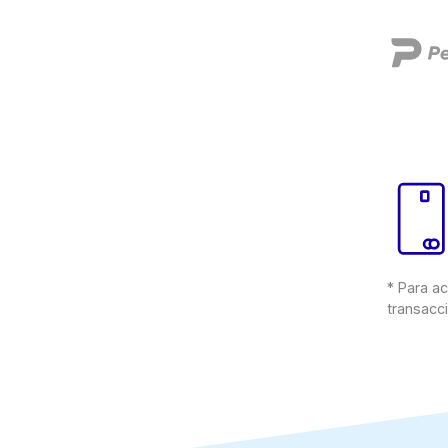
* Para ac
transacc
×
Consultá