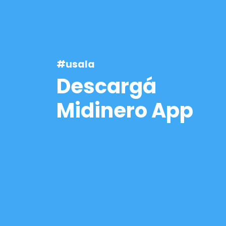
#usala
Descargá
Midinero App