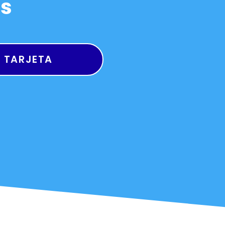
as
R TARJETA