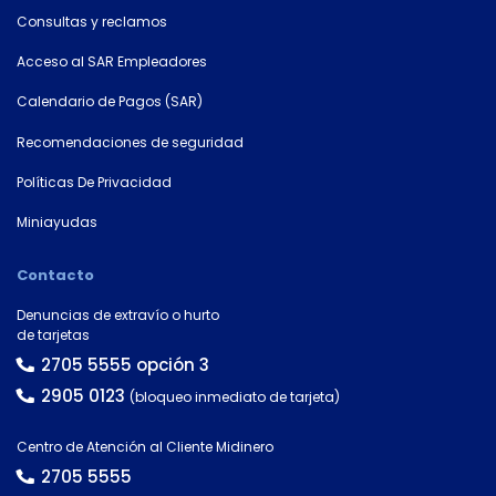
Consultas y reclamos
Acceso al SAR Empleadores
×
Calendario de Pagos (SAR)
Consultá
tu
Recomendaciones de seguridad
número
Políticas De Privacidad
de
cuenta
Miniayudas
Contacto
Tipo
de
Denuncias de extravío o hurto
tarjeta*
de tarjetas
2705 5555 opción 3
2905 0123
(bloqueo inmediato de tarjeta)
País
Centro de Atención al Cliente Midinero
2705 5555