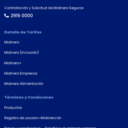
Tipo de
Contratación y Solicitud de Midinero Seguros
documento
2916 0000
Detalle de Tarifas
Número de
documento*
Midinero
Midinero (Inclusión)
Midinero+
Midinero Empresas
Midinero Alimentación
Términos y Condiciones
Productos
Registro de usuario «Midinero Id»