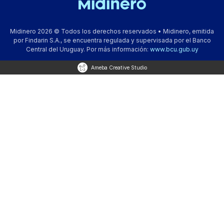
Midinero 2026 © Todos los derechos reservados • Midinero, emitida
por Findarin S.A., se encuentra regulada y supervisada por el Banco
Central del Uruguay. Por más información:
www.bcu.gub.uy
Ameba Creative Studio