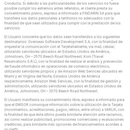
Conducta. Si debido a las particularidades de los servicios no fuese
posible cumplir los extremos antes referidos, el cliente presta su
consentimiento previo, expreso e informado a FINDARIN SA para que
transfiera sus datos personales a territorios no adecuados con la
finalidad de que sean utilizados para cumplir con la prestación de los
servicios.
El Usuario consiente que los datos sean transferidos a los siguientes
destinatarios: Overseas Software Development S.A, con la finalidad de
orquestar la comunicación con el Tarjetahabiente, vía mail, celular,
utilizando servidores ubicados en Estados Unidos de América,
Johnstown, OH – 2570 Beech Road Northwest; Koin (Travel
Reservations S.R.L), con la finalidad de realizar el análisis y prevención
de fraude informático en operaciones de comercio electrónico,
utilizando servidores propios y de Amazon Web Services ubicados en
Miami y en Virginia del Norte, Estados Unidos de América
respectivamente; Amazon Web Services, con la finalidad de gestión y
administración, utilizando servidores ubicados en Estados Unidos de
América, Johnstown, OH – 2570 Beech Road Northwest.
El Usuario manifiesta su consentimiento libre, expreso e informado para
que el EMISOR comunique información sobre la utilización de la Tarjeta
(movimientos, acreditaciones, pagos, retiros, entre otros) a VARLIX, con
la finalidad de que éste último pueda brindarle atención ante reclamos,
así como realizar publicidad, promociones comerciales y evaluaciones
crediticias, para brindarle más opciones de financiamientos acordes a
su perfil.