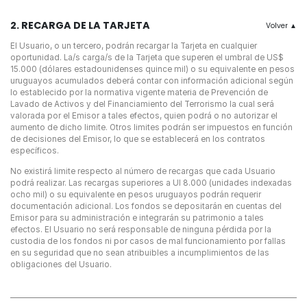
2. RECARGA DE LA TARJETA
El Usuario, o un tercero, podrán recargar la Tarjeta en cualquier
oportunidad. La/s carga/s de la Tarjeta que superen el umbral de US$
15.000 (dólares estadounidenses quince mil) o su equivalente en pesos
uruguayos acumulados deberá contar con información adicional según
lo establecido por la normativa vigente materia de Prevención de
Lavado de Activos y del Financiamiento del Terrorismo la cual será
valorada por el Emisor a tales efectos, quien podrá o no autorizar el
aumento de dicho limite. Otros limites podrán ser impuestos en función
de decisiones del Emisor, lo que se establecerá en los contratos
específicos.
No existirá limite respecto al número de recargas que cada Usuario
podrá realizar. Las recargas superiores a UI 8.000 (unidades indexadas
ocho mil) o su equivalente en pesos uruguayos podrán requerir
documentación adicional. Los fondos se depositarán en cuentas del
Emisor para su administración e integrarán su patrimonio a tales
efectos. El Usuario no será responsable de ninguna pérdida por la
custodia de los fondos ni por casos de mal funcionamiento por fallas
en su seguridad que no sean atribuibles a incumplimientos de las
obligaciones del Usuario.