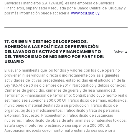
Servicios Financieros S.A. (VARLIX), es una empresa de Servicios
Financieros, supervisada y regulada por el Banco Central del Uruguay y
por más información puede acceder a
www.bcu.gub.uy
.
17. ORIGEN Y DESTINO DE LOS FONDOS.
ADHESIÓN A LAS POLÍTICAS DE PREVENCIÓN
DEL LAVADO DE ACTIVOS Y FINANCIAMIENTO
DEL TERRORISMO DE MIDINERO POR PARTE DEL
USUARIO
El usuario manifiesta que los fondos y valores con los que opera no
provienen ni se vinculan directa o indirectamente con las siguientes
actividades delictivas precedentes, establecidas en el artículo 34 de la
Ley 19.574 de 20 de diciembre de 2017: Narcotráfico y delitos conexos;
Crímenes de genocidio, crímenes de guerra y de lesa humanidad;
Terrorismo; Financiación del terrorismo; Contrabando cuyo monto real o
estimado sea superior a 200.000 UI; Tráfico ilícito de armas, explosivos,
municiones o material destinado a su producción; Tráfico ilícito de
órganos, tejidos y medicamentos; Tráfico ilícito y trata de personas;
Extorsión; Secuestro; Proxenetismo; Tráfico ilícito de sustancias
nucleares; Tráfico ilícito de obras de arte, animales o materiales tóxicos;
Estafa cuyo monto real o estimado sea superior a 200.000 UI;
Apropiación indebida cuyo monto real o estimado sea superior a