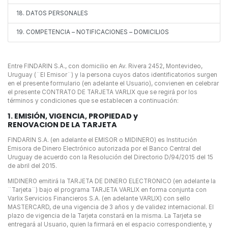
18. DATOS PERSONALES
19. COMPETENCIA – NOTIFICACIONES – DOMICILIOS
Entre FINDARIN S.A., con domicilio en Av. Rivera 2452, Montevideo,
Uruguay (¨El Emisor¨) y la persona cuyos datos identificatorios surgen
en el presente formulario (en adelante el Usuario), convienen en celebrar
el presente CONTRATO DE TARJETA VARLIX que se regirá por los
términos y condiciones que se establecen a continuación:
1. EMISIÓN, VIGENCIA, PROPIEDAD y
RENOVACION DE LA TARJETA
FINDARIN S.A. (en adelante el EMISOR o MIDINERO) es Institución
Emisora de Dinero Electrónico autorizada por el Banco Central del
Uruguay de acuerdo con la Resolución del Directorio D/94/2015 del 15
de abril del 2015.
MIDINERO emitirá la TARJETA DE DINERO ELECTRONICO (en adelante la
¨Tarjeta¨) bajo el programa TARJETA VARLIX en forma conjunta con
Varlix Servicios Financieros S.A. (en adelante VARLIX) con sello
MASTERCARD, de una vigencia de 3 años y de validez internacional. El
plazo de vigencia de la Tarjeta constará en la misma. La Tarjeta se
entregará al Usuario, quien la firmará en el espacio correspondiente, y