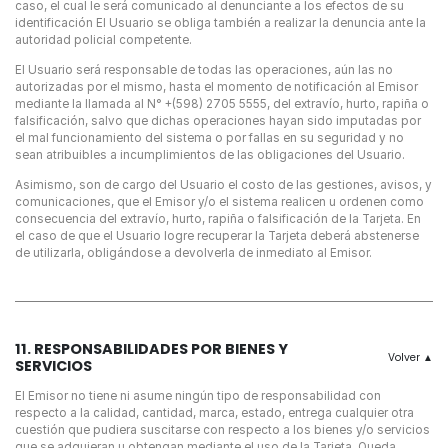
caso, el cual le será comunicado al denunciante a los efectos de su
identificación El Usuario se obliga también a realizar la denuncia ante la
autoridad policial competente.
El Usuario será responsable de todas las operaciones, aún las no
autorizadas por el mismo, hasta el momento de notificación al Emisor
mediante la llamada al N° +(598) 2705 5555, del extravío, hurto, rapiña o
falsificación, salvo que dichas operaciones hayan sido imputadas por
el mal funcionamiento del sistema o por fallas en su seguridad y no
sean atribuibles a incumplimientos de las obligaciones del Usuario.
Asimismo, son de cargo del Usuario el costo de las gestiones, avisos, y
comunicaciones, que el Emisor y/o el sistema realicen u ordenen como
consecuencia del extravío, hurto, rapiña o falsificación de la Tarjeta. En
el caso de que el Usuario logre recuperar la Tarjeta deberá abstenerse
de utilizarla, obligándose a devolverla de inmediato al Emisor.
11. RESPONSABILIDADES POR BIENES Y
SERVICIOS
×
El Emisor no tiene ni asume ningún tipo de responsabilidad con
Consultá
respecto a la calidad, cantidad, marca, estado, entrega cualquier otra
tu
cuestión que pudiera suscitarse con respecto a los bienes y/o servicios
que se adquieran u obtengan mediante el uso de la Tarjeta. Queda