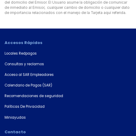
del domicilio del Emisor. El Usuario asume la obligación de comunicar
de inmediato al Emisor, cualquier cambio de domicilio o cualquier dato
de importancia relacionados con el manejo de la Tarjeta aquí referida.
Accesos Rápidos
Locales Redpagos
Consultas y reclamos
Acceso al SAR Empleadores
Calendario de Pagos (SAR)
Recomendaciones de seguridad
Políticas De Privacidad
Miniayudas
Contacto