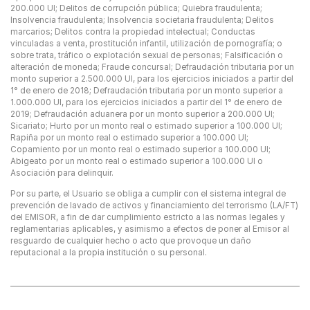
200.000 UI; Delitos de corrupción pública; Quiebra fraudulenta;
Insolvencia fraudulenta; Insolvencia societaria fraudulenta; Delitos
marcarios; Delitos contra la propiedad intelectual; Conductas
vinculadas a venta, prostitución infantil, utilización de pornografía; o
sobre trata, tráfico o explotación sexual de personas; Falsificación o
alteración de moneda; Fraude concursal; Defraudación tributaria por un
monto superior a 2.500.000 UI, para los ejercicios iniciados a partir del
1° de enero de 2018; Defraudación tributaria por un monto superior a
1.000.000 UI, para los ejercicios iniciados a partir del 1° de enero de
2019; Defraudación aduanera por un monto superior a 200.000 UI;
Sicariato; Hurto por un monto real o estimado superior a 100.000 UI;
Rapiña por un monto real o estimado superior a 100.000 UI;
Copamiento por un monto real o estimado superior a 100.000 UI;
Abigeato por un monto real o estimado superior a 100.000 UI o
Asociación para delinquir.
Por su parte, el Usuario se obliga a cumplir con el sistema integral de
prevención de lavado de activos y financiamiento del terrorismo (LA/FT)
del EMISOR, a fin de dar cumplimiento estricto a las normas legales y
reglamentarias aplicables, y asimismo a efectos de poner al Emisor al
resguardo de cualquier hecho o acto que provoque un daño
reputacional a la propia institución o su personal.