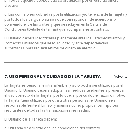
b. Todos aquellos débitos que se produzcan por el retiro de dinero
efectivo
c. Las comisiones cobradas por la utilización y/o tenencia de la Tarjeta y
por todos los cargos o sumas que correspondan de acuerdo a lo
convenido entre las partes y que se incluyen en la Cartilla de
Condiciones (Detalle de tarifas) que acompaña este contrato.
El Usuario deberá identificarse plenamente ante los Establecimientos y
Comercios afiliados que se lo soliciten, y ante dependencias
autorizadas para requerir retiros de dinero en efectivo.
7. USO PERSONAL Y CUIDADO DE LA TARJETA
La Tarjeta es personal e intransferible, y sólo podrá ser utilizada por el
Usuario. El Usuario deberá adoptar las medidas tendientes a preservar
el uso correcto de la Tarjeta, por lo que, si por cualquier razón o motivo
la Tarjeta fuera utilizada por otra u otras personas, el Usuario será
responsable frente al Emisor y asumirá como propios los importes
resultantes de todas las transacciones realizadas.
El Usuario de la Tarjeta deberá:
a. Utilizarla de acuerdo con las condiciones del contrato