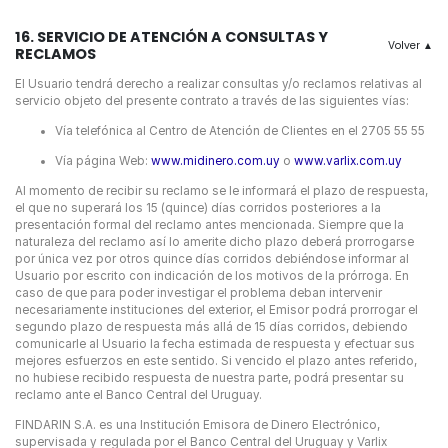
16. SERVICIO DE ATENCIÓN A CONSULTAS Y
RECLAMOS
El Usuario tendrá derecho a realizar consultas y/o reclamos relativas al
servicio objeto del presente contrato a través de las siguientes vías:
Vía telefónica al Centro de Atención de Clientes en el 2705 55 55
Vía página Web:
www.midinero.com.uy
o
www.varlix.com.uy
Al momento de recibir su reclamo se le informará el plazo de respuesta,
el que no superará los 15 (quince) días corridos posteriores a la
presentación formal del reclamo antes mencionada. Siempre que la
naturaleza del reclamo así lo amerite dicho plazo deberá prorrogarse
por única vez por otros quince días corridos debiéndose informar al
Usuario por escrito con indicación de los motivos de la prórroga. En
caso de que para poder investigar el problema deban intervenir
necesariamente instituciones del exterior, el Emisor podrá prorrogar el
segundo plazo de respuesta más allá de 15 días corridos, debiendo
comunicarle al Usuario la fecha estimada de respuesta y efectuar sus
mejores esfuerzos en este sentido. Si vencido el plazo antes referido,
no hubiese recibido respuesta de nuestra parte, podrá presentar su
reclamo ante el Banco Central del Uruguay.
FINDARIN S.A. es una Institución Emisora de Dinero Electrónico,
supervisada y regulada por el Banco Central del Uruguay y Varlix