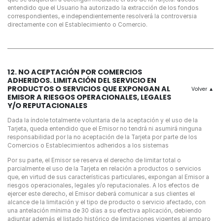
número
entendido que el Usuario ha autorizado la extracción de los fondos
de
correspondientes, e independientemente resolverá la controversia
cuenta
directamente con el Establecimiento o Comercio.
Tipo
de
12. NO ACEPTACIÓN POR COMERCIOS
tarjeta*
ADHERIDOS. LIMITACIÓN DEL SERVICIO EN
PRODUCTOS O SERVICIOS QUE EXPONGAN AL
EMISOR A RIESGOS OPERACIONALES, LEGALES
Y/O REPUTACIONALES
País
Dada la índole totalmente voluntaria de la aceptación y el uso de la
Tarjeta, queda entendido que el Emisor no tendrá ni asumirá ninguna
responsabilidad por la no aceptación de la Tarjeta por parte de los
Comercios o Establecimientos adheridos a los sistemas
Tipo de
Por su parte, el Emisor se reserva el derecho de limitar total o
documento
parcialmente el uso de la Tarjeta en relación a productos o servicios
que, en virtud de sus características particulares, expongan al Emisor a
riesgos operacionales, legales y/o reputacionales. A los efectos de
ejercer este derecho, el Emisor deberá comunicar a sus clientes el
alcance de la limitación y el tipo de producto o servicio afectado, con
Número de
una antelación mínima de 30 días a su efectiva aplicación, debiendo
documento*
adjuntar además el listado histórico de limitaciones vigentes al amparo