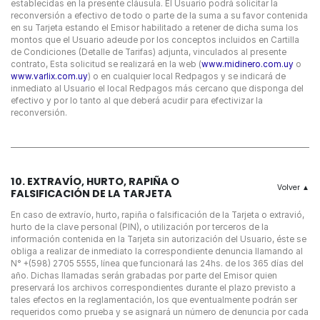
establecidas en la presente cláusula. El Usuario podrá solicitar la
reconversión a efectivo de todo o parte de la suma a su favor contenida
en su Tarjeta estando el Emisor habilitado a retener de dicha suma los
montos que el Usuario adeude por los conceptos incluidos en Cartilla
de Condiciones (Detalle de Tarifas) adjunta, vinculados al presente
contrato, Esta solicitud se realizará en la web (
www.midinero.com.uy
o
www.varlix.com.uy
) o en cualquier local Redpagos y se indicará de
inmediato al Usuario el local Redpagos más cercano que disponga del
efectivo y por lo tanto al que deberá acudir para efectivizar la
reconversión.
10. EXTRAVÍO, HURTO, RAPIÑA O
FALSIFICACIÓN DE LA TARJETA
En caso de extravío, hurto, rapiña o falsificación de la Tarjeta o extravió,
hurto de la clave personal (PIN), o utilización por terceros de la
información contenida en la Tarjeta sin autorización del Usuario, éste se
obliga a realizar de inmediato la correspondiente denuncia llamando al
N° +(598) 2705 5555, línea que funcionará las 24hs. de los 365 días del
año. Dichas llamadas serán grabadas por parte del Emisor quien
preservará los archivos correspondientes durante el plazo previsto a
tales efectos en la reglamentación, los que eventualmente podrán ser
requeridos como prueba y se asignará un número de denuncia por cada