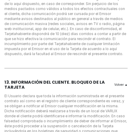
de lo aquí dispuesto, en caso de corresponder. Sin perjuicio de los
medios pactados como válidos a todos los efectos contractuales con
el cliente, dicha comunicación podrá ser cursada por el Emisor
mediante avisos destinados al público en general a través de medios
de comunicación masiva (redes sociales, avisos en TV o radio, página
web institucional, app de celular, etc.). En caso de disconformidad, el
Tarjetahabiente dispondrá de 10 (diez) días corridos a contar a partir de
que se hizo efectiva la comunicación para rescindir el contrato. El
incumplimiento por parte del Tarjetahabiente de cualquier limitación
impuesta por el Emisor en el uso de la Tarjeta de acuerdo a lo aquí
dispuesto, dará la facultad al Emisor de rescindir el presente contrato.
13. INFORMACIÓN DEL CLIENTE. BLOQUEO DE LA
TARJETA
El Usuario declara que toda la información suministrada en el presente
contrato así como en el registro de cliente correspondiente es veraz, y
se obligan a notificar al Emisor cualquier modificación en la misma.
Dicha notificación deberá realizarse a través de un local de VARLIX
donde el cliente podrá identificarse e informar la modificación. En caso
falsedad comprobada o incumplimiento de deber de informar al Emisor,
éste podrá proceder a la suspensión o cancelación de la Tarjeta
incluyéndola en los boletines de seguridad o comunicaciones que