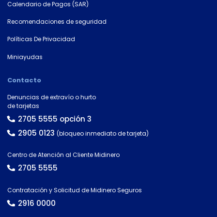
Calendario de Pagos (SAR)
tu
número
Recomendaciones de seguridad
de
cuenta
Políticas De Privacidad
Miniayudas
Tipo
de
Contacto
tarjeta*
Denuncias de extravío o hurto
de tarjetas
2705 5555 opción 3
País
2905 0123
(bloqueo inmediato de tarjeta)
Centro de Atención al Cliente Midinero
Tipo de
2705 5555
documento
Contratación y Solicitud de Midinero Seguros
2916 0000