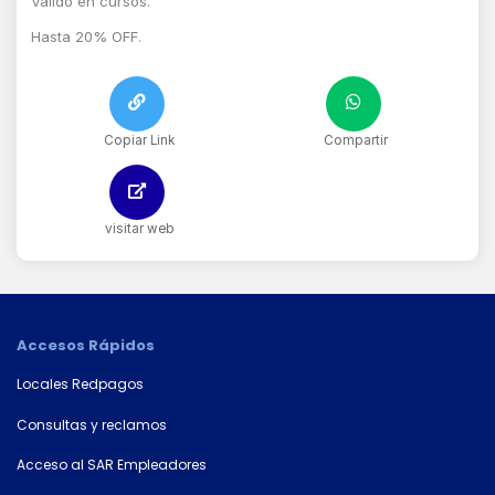
Válido en cursos.
Hasta 20% OFF.
Copiar Link
Compartir
visitar web
Accesos Rápidos
Locales Redpagos
Consultas y reclamos
×
Acceso al SAR Empleadores
Consultá