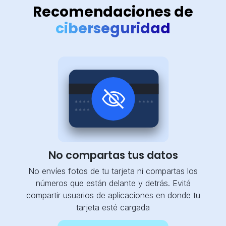
Recomendaciones de
ciberseguridad
×
Consultá
tu
número
de
cuenta
No compartas tus datos
Tipo
No envíes fotos de tu tarjeta ni compartas los
de
números que están delante y detrás. Evitá
tarjeta*
compartir usuarios de aplicaciones en donde tu
tarjeta esté cargada