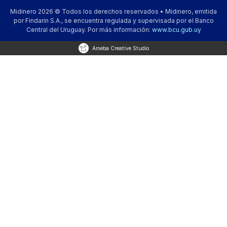
Midinero 2026 © Todos los derechos reservados • Midinero, emitida
por Findarin S.A., se encuentra regulada y supervisada por el Banco
Central del Uruguay. Por más información:
www.bcu.gub.uy
Ameba Creative Studio