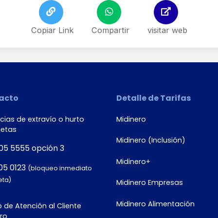
Copiar Link
Compartir
visitar web
acto
Detalle de Tarifas
ias de extravío o hurto
Midinero
jetas
Midinero (Inclusión)
05 5555 opción 3
Midinero+
05 0123
(bloqueo inmediato
eta)
Midinero Empresas
Midinero Alimentación
 de Atención al Cliente
ro