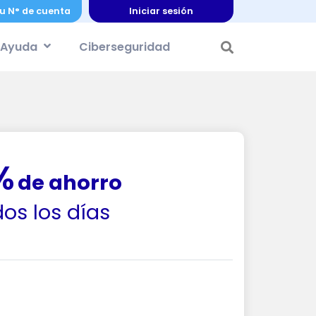
u N° de cuenta
Iniciar sesión
Ayuda
Ciberseguridad
%
de ahorro
os los días