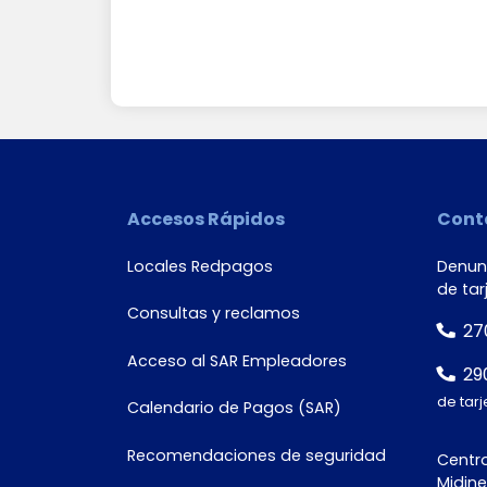
País
Accesos Rápidos
Cont
Tipo de
documento
Locales Redpagos
Denunc
de tar
Consultas y reclamos
27
Acceso al SAR Empleadores
29
Número de
de tarj
Calendario de Pagos (SAR)
documento*
Recomendaciones de seguridad
Centro
Midine