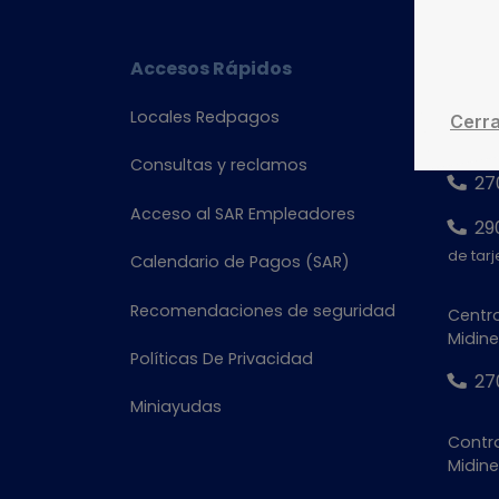
documento*
Accesos Rápidos
Cont
Locales Redpagos
Denunc
Cerr
de tar
Consultas y reclamos
27
Acceso al SAR Empleadores
29
de tarj
Calendario de Pagos (SAR)
Recomendaciones de seguridad
Centro
Midine
Políticas De Privacidad
27
Miniayudas
Contra
Midin