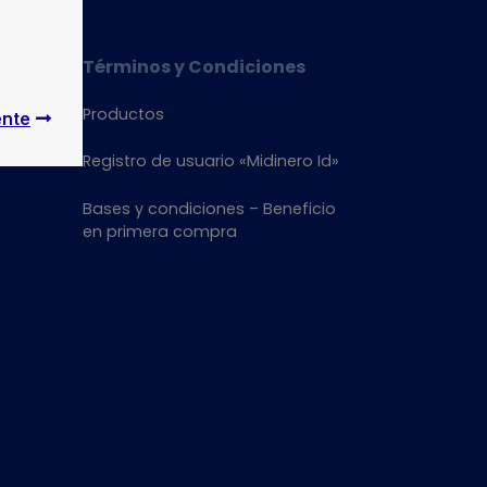
departamento 
mejores
Términos y Condiciones
descuento
Productos
ente
Cerrar
Registro de usuario «Midinero Id»
Bases y condiciones – Beneficio
en primera compra