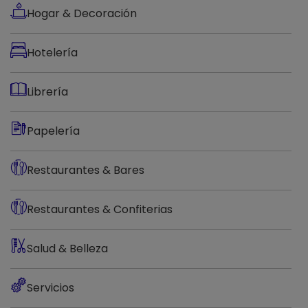
Hogar & Decoración
Hotelería
Librería
Papelería
×
Restaurantes & Bares
Consultá
tu
Restaurantes & Confiterias
número
de
Salud & Belleza
cuenta
Servicios