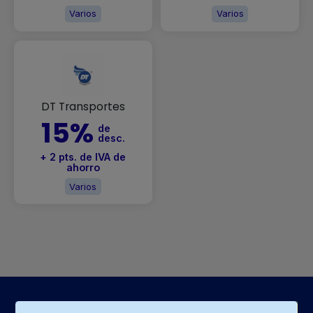
Varios
Varios
DT Transportes
15%
de
desc.
+ 2 pts. de IVA de
ahorro
Varios
×
Consultá
tu
número
de
cuenta
Accesos Rápidos