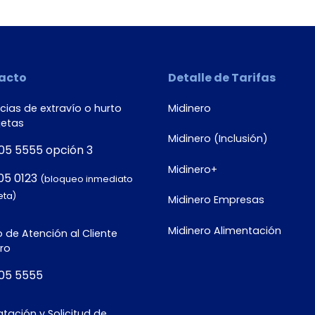
acto
Detalle de Tarifas
ias de extravío o hurto
Midinero
jetas
Midinero (Inclusión)
05 5555 opción 3
Midinero+
05 0123
(bloqueo inmediato
eta)
Midinero Empresas
Midinero Alimentación
 de Atención al Cliente
ro
05 5555
tación y Solicitud de