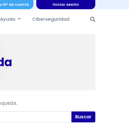
u N° de cuenta
Iniciar sesión
Ayuda
Ciberseguridad
da
squeda.