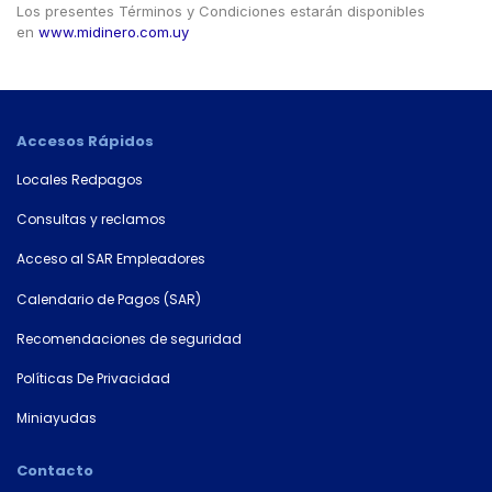
número
Los presentes Términos y Condiciones estarán disponibles
de
en
www.midinero.com.uy
cuenta
Tipo
de
Accesos Rápidos
tarjeta*
Locales Redpagos
Consultas y reclamos
País
Acceso al SAR Empleadores
Calendario de Pagos (SAR)
Recomendaciones de seguridad
Tipo de
documento
Políticas De Privacidad
Miniayudas
Número de
Contacto
documento*