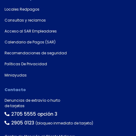
Locales Redpagos
Consultas y reclamos
Acceso al SAR Empleadores
Calendario de Pagos (SAR)
Recomendaciones de seguridad
Políticas De Privacidad
Miniayudas
×
Contacto
Consultá
Denuncias de extravío o hurto
tu
de tarjetas
número
2705 5555 opción 3
de
2905 0123
(bloqueo inmediato de tarjeta)
cuenta