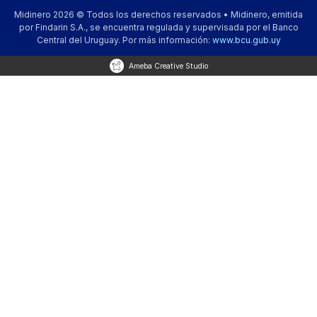
Midinero 2026 © Todos los derechos reservados • Midinero, emitida
por Findarin S.A., se encuentra regulada y supervisada por el Banco
Central del Uruguay. Por más información:
www.bcu.gub.uy
Ameba Creative Studio