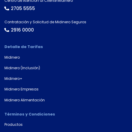
Centro de Atención al Cliente Midinero
Tipo
2705 5555
de
tarjeta*
Contratación y Solicitud de Midinero Seguros
2916 0000
País
Detalle de Tarifas
Midinero
Midinero (Inclusión)
Tipo de
documento
Midinero+
Midinero Empresas
Número de
Midinero Alimentación
documento*
Términos y Condiciones
Productos