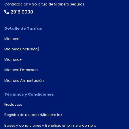
de
Contratación y Solicitud de Midinero Seguros
tarjeta*
2916 0000
Detalle de Tarifas
País
Midinero
Midinero (Inclusión)
Tipo de
Midinero+
documento
Midinero Empresas
Midinero Alimentación
Número de
documento*
Términos y Condiciones
Productos
Registro de usuario «Midinero Id»
Bases y condiciones – Beneficio en primera compra