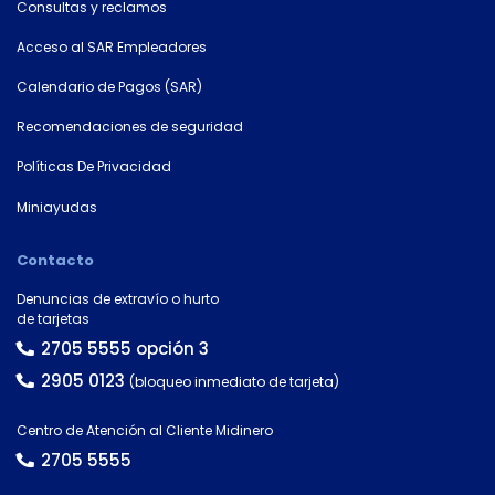
Consultas y reclamos
Acceso al SAR Empleadores
Calendario de Pagos (SAR)
Recomendaciones de seguridad
Políticas De Privacidad
Miniayudas
Contacto
×
Denuncias de extravío o hurto
de tarjetas
Consultá
2705 5555 opción 3
tu
número
2905 0123
(bloqueo inmediato de tarjeta)
de
cuenta
Centro de Atención al Cliente Midinero
2705 5555
Tipo