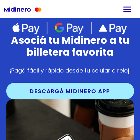
Asociá tu Midinero a tu
billetera favorita
¡Pagá fácil y rápido desde tu celular o reloj!
DESCARGÁ MIDINERO APP