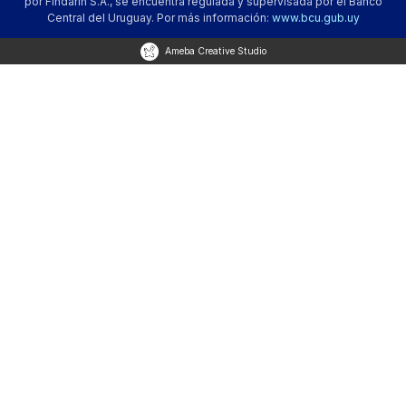
por Findarin S.A., se encuentra regulada y supervisada por el Banco
Central del Uruguay. Por más información:
www.bcu.gub.uy
Ameba Creative Studio