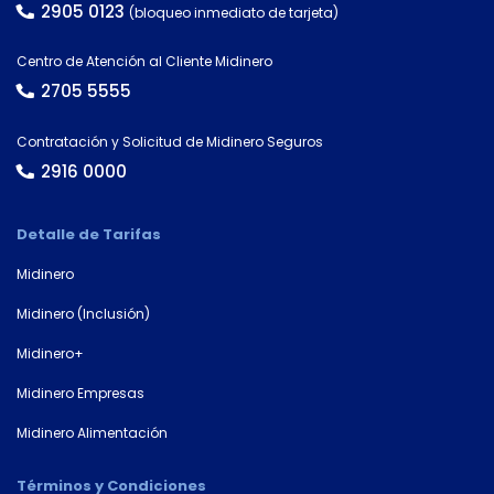
2905 0123
(bloqueo inmediato de tarjeta)
Tipo de
documento
Centro de Atención al Cliente Midinero
2705 5555
Número de
Contratación y Solicitud de Midinero Seguros
documento*
2916 0000
Detalle de Tarifas
Midinero
Midinero (Inclusión)
Midinero+
Midinero Empresas
Midinero Alimentación
Términos y Condiciones