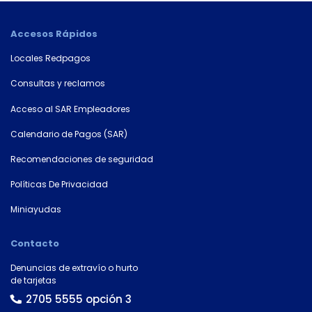
Accesos Rápidos
×
Locales Redpagos
Consultá
Consultas y reclamos
tu
número
Acceso al SAR Empleadores
de
Calendario de Pagos (SAR)
cuenta
Recomendaciones de seguridad
Tipo
Políticas De Privacidad
de
tarjeta*
Miniayudas
Contacto
País
Denuncias de extravío o hurto
de tarjetas
2705 5555 opción 3