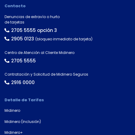
número
Contacto
de
cuenta
Denuncias de extravío o hurto
de tarjetas
2705 5555 opción 3
Tipo
2905 0123
de
(bloqueo inmediato de tarjeta)
tarjeta*
Centro de Atención al Cliente Midinero
2705 5555
País
Contratación y Solicitud de Midinero Seguros
2916 0000
Tipo de
Detalle de Tarifas
documento
Midinero
Midinero (Inclusión)
Número de
Midinero+
documento*