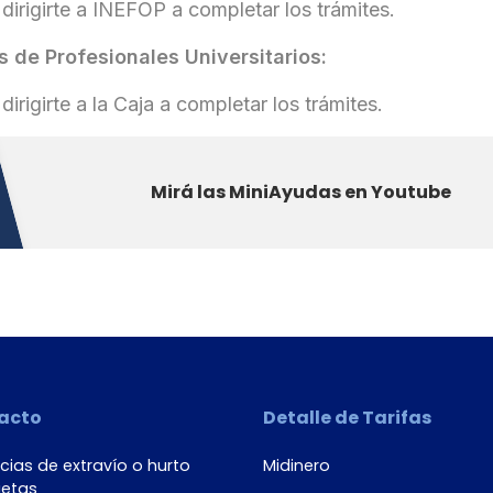
dirigirte a INEFOP a completar los trámites.
 de Profesionales Universitarios:
irigirte a la Caja a completar los trámites.
Mirá las MiniAyudas en Youtube
acto
Detalle de Tarifas
ias de extravío o hurto
Midinero
jetas