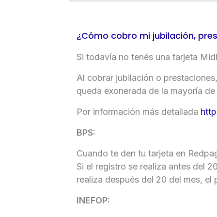
¿Cómo cobro mi jubilación, pres
Si todavía no tenés una tarjeta Mid
Al cobrar jubilación o prestaciones
×
queda exonerada de la mayoría de 
Consultá
Por información más detallada
htt
tu
número
BPS:
de
cuenta
Cuando te den tu tarjeta en Redpago
Si el registro se realiza antes del 
realiza después del 20 del mes, el
Tipo
INEFOP:
de
tarjeta*