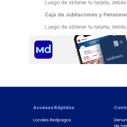
Luego de obtener tu tarjeta, debés 
Caja de Jubilaciones y Pensiones
Luego de obtener tu tarjeta, debés d
País
Tipo de
documento
Número de
Accesos Rápidos
Cont
documento*
Locales Redpagos
Denunc
de tar