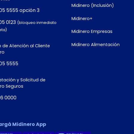
Midinero (Inclusión)
05 5555 opción 3
Midinero+
05 0123
(bloqueo inmediato
eta)
Midinero Empresas
Midinero Alimentación
 de Atención al Cliente
ro
05 5555
tación y Solicitud de
ero Seguros
16 0000
argá Midinero App