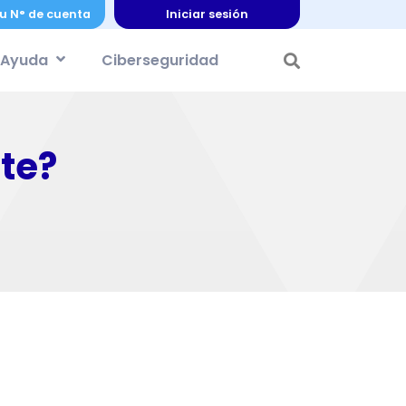
u N° de cuenta
Iniciar sesión
Ayuda
Ciberseguridad
te?