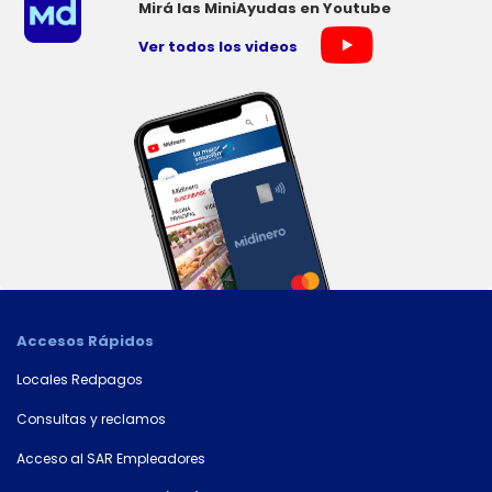
Mirá las MiniAyudas en Youtube
Tipo
de
Ver todos los videos
tarjeta*
País
Tipo de
documento
Accesos Rápidos
Número de
Locales Redpagos
documento*
Consultas y reclamos
Acceso al SAR Empleadores