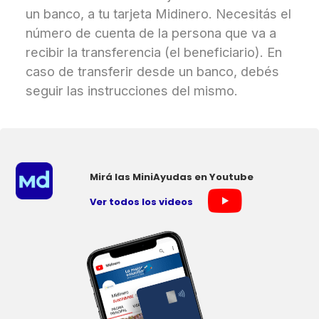
un banco, a tu tarjeta Midinero. Necesitás el
número de cuenta de la persona que va a
recibir la transferencia (el beneficiario). En
caso de transferir desde un banco, debés
seguir las instrucciones del mismo.
×
Consultá
tu
Mirá las MiniAyudas en Youtube
número
de
Ver todos los videos
cuenta
Tipo
de
tarjeta*