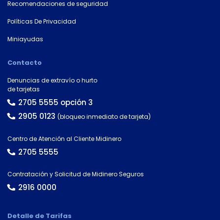
Recomendaciones de seguridad
×
Políticas De Privacidad
Consultá
tu
Miniayudas
número
de
Contacto
cuenta
Denuncias de extravío o hurto
de tarjetas
Tipo
2705 5555 opción 3
de
tarjeta*
2905 0123
(bloqueo inmediato de tarjeta)
Centro de Atención al Cliente Midinero
2705 5555
País
Contratación y Solicitud de Midinero Seguros
2916 0000
Tipo de
documento
Detalle de Tarifas