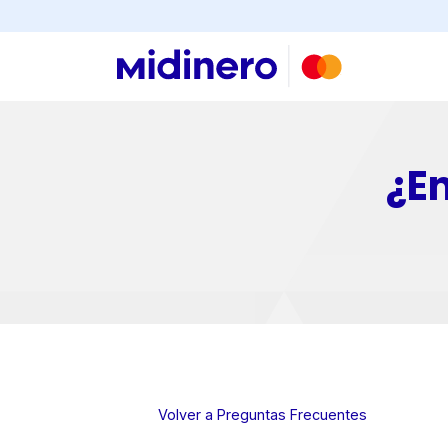
Buscar
¿E
×
Consultá
tu
Volver a Preguntas Frecuentes
número