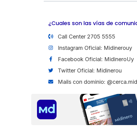
de
cuenta
¿Cuales son las vías de comuni
Tipo
Call Center 2705 5555
de
Instagram Oficial: Midinerouy
tarjeta*
Facebook Oficial: MidineroUy
Twitter Oficial: Midinerou
Mails con dominio: @cerca.mi
País
Tipo de
documento