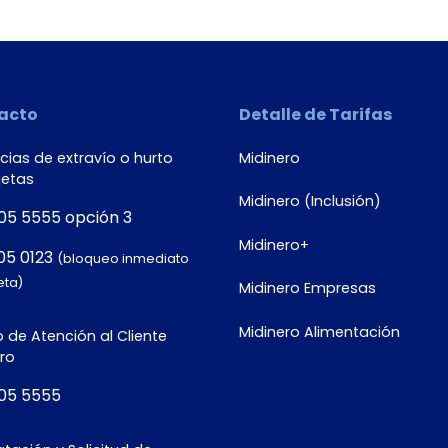
acto
Detalle de Tarifas
ias de extravío o hurto
Midinero
jetas
Midinero (Inclusión)
05 5555 opción 3
Midinero+
05 0123
(bloqueo inmediato
eta)
Midinero Empresas
Midinero Alimentación
 de Atención al Cliente
ro
05 5555