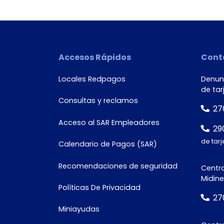
Número de
documento*
Accesos Rápidos
Cont
Locales Redpagos
Denunc
de tar
Consultas y reclamos
27
Acceso al SAR Empleadores
29
de tarj
Calendario de Pagos (SAR)
Recomendaciones de seguridad
Centro
Midine
Políticas De Privacidad
27
Miniayudas