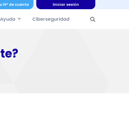
u N° de cuenta
Iniciar sesión
Ayuda
Ciberseguridad
te?