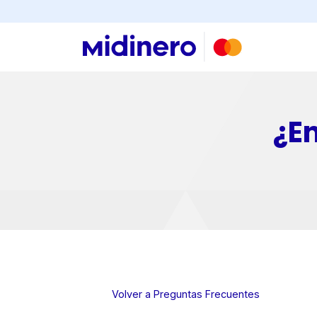
Buscar
¿E
×
Consultá
tu
número
de
cuenta
Volver a Preguntas Frecuentes