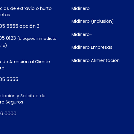
ias de extravío o hurto
Midinero
jetas
Midinero (Inclusión)
05 5555 opción 3
Midinero+
05 0123
(bloqueo inmediato
eta)
Midinero Empresas
Midinero Alimentación
 de Atención al Cliente
ro
05 5555
tación y Solicitud de
ero Seguros
16 0000