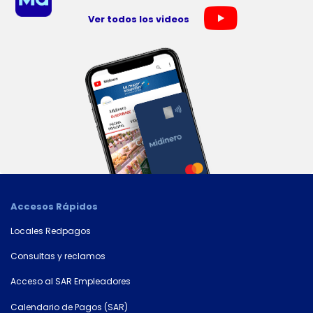
Ver todos los videos
×
Consultá
tu
Accesos Rápidos
número
Locales Redpagos
de
cuenta
Consultas y reclamos
Acceso al SAR Empleadores
Tipo
de
Calendario de Pagos (SAR)