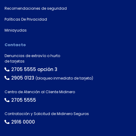
tarjeta*
Recomendaciones de seguridad
Políticas De Privacidad
País
Miniayudas
Contacto
Tipo de
Denuncias de extravío o hurto
documento
de tarjetas
2705 5555 opción 3
2905 0123
(bloqueo inmediato de tarjeta)
Número de
documento*
Centro de Atención al Cliente Midinero
2705 5555
Contratación y Solicitud de Midinero Seguros
2916 0000