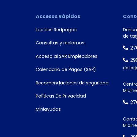
Número de
Accesos Rápidos
Cont
documento*
Locales Redpagos
Denunc
de tar
Consultas y reclamos
27
Acceso al SAR Empleadores
29
de tarj
Calendario de Pagos (SAR)
Recomendaciones de seguridad
Centro
Midine
Políticas De Privacidad
27
Miniayudas
Contra
Midin