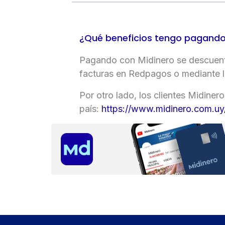
cuenta
¿Qué beneficios tengo pagando
Tipo
de
Pagando con Midinero se descuenta
tarjeta*
facturas en Redpagos o mediante 
Por otro lado, los clientes Midine
país:
https://www.midinero.com.uy/
País
Tipo de
documento