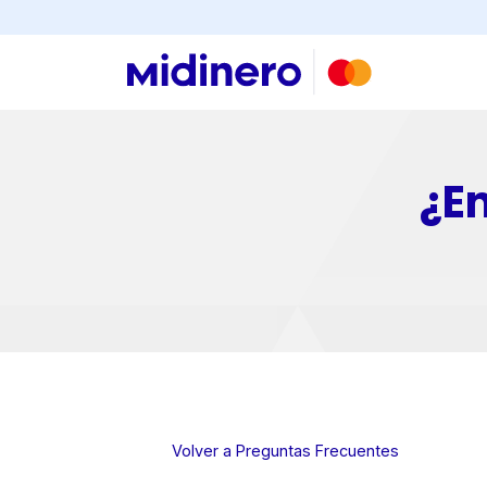
Buscar
¿E
×
Consultá
tu
número
Volver a Preguntas Frecuentes
de