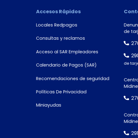
Accesos Rápidos
Cont
Número de
documento*
Locales Redpagos
Denunc
de tar
Consultas y reclamos
27
Acceso al SAR Empleadores
29
de tarj
Calendario de Pagos (SAR)
Recomendaciones de seguridad
Centro
Midine
Políticas De Privacidad
27
Miniayudas
Contra
Midin
29