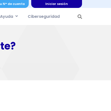
u N° de cuenta
Iniciar sesión
Ayuda
Ciberseguridad
te?