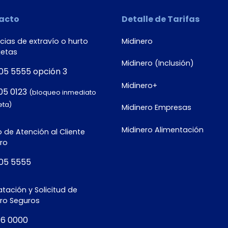
acto
Detalle de Tarifas
ias de extravío o hurto
Midinero
jetas
Midinero (Inclusión)
05 5555 opción 3
Midinero+
05 0123
(bloqueo inmediato
eta)
Midinero Empresas
Midinero Alimentación
 de Atención al Cliente
ro
05 5555
tación y Solicitud de
ero Seguros
16 0000