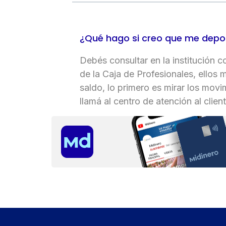
¿Qué hago si creo que me depos
Tipo
de
Debés consultar en la institución 
tarjeta*
de la Caja de Profesionales, ellos 
saldo, lo primero es mirar los mov
llamá al centro de atención al clie
País
Tipo de
documento