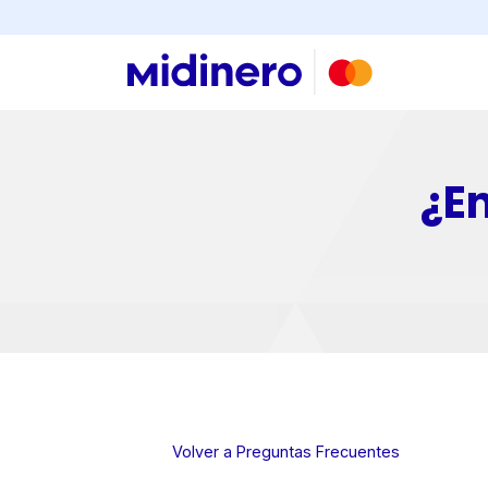
Buscar
¿E
×
Consultá
tu
número
de
Volver a Preguntas Frecuentes
cuenta