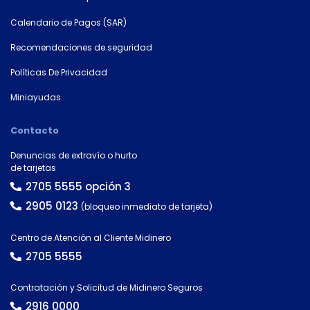
×
Calendario de Pagos (SAR)
Consultá
tu
Recomendaciones de seguridad
número
de
Políticas De Privacidad
cuenta
Miniayudas
Tipo
Contacto
de
tarjeta*
Denuncias de extravío o hurto
de tarjetas
2705 5555 opción 3
2905 0123
(bloqueo inmediato de tarjeta)
País
Centro de Atención al Cliente Midinero
2705 5555
Tipo de
documento
Contratación y Solicitud de Midinero Seguros
2916 0000