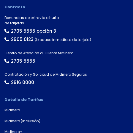
Contacto
País
Denuncias de extravío o hurto
de tarjetas
2705 5555 opción 3
Tipo de
2905 0123
documento
(bloqueo inmediato de tarjeta)
Centro de Atención al Cliente Midinero
2705 5555
Número de
documento*
Contratación y Solicitud de Midinero Seguros
2916 0000
Detalle de Tarifas
Midinero
Midinero (Inclusión)
Midinero+