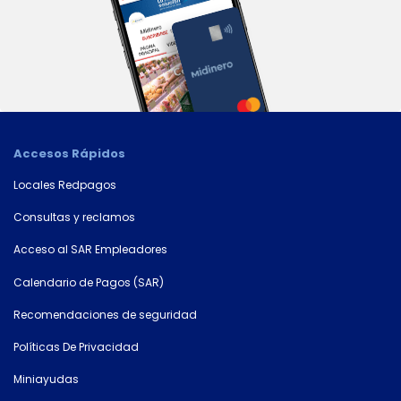
Accesos Rápidos
×
Consultá
Locales Redpagos
tu
Consultas y reclamos
número
de
Acceso al SAR Empleadores
cuenta
Calendario de Pagos (SAR)
Recomendaciones de seguridad
Tipo
de
Políticas De Privacidad
tarjeta*
Miniayudas