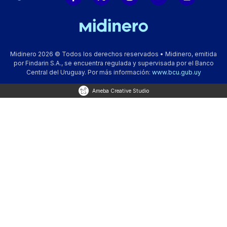
Midinero 2026 © Todos los derechos reservados • Midinero, emitida
por Findarin S.A., se encuentra regulada y supervisada por el Banco
Central del Uruguay. Por más información:
www.bcu.gub.uy
Ameba Creative Studio