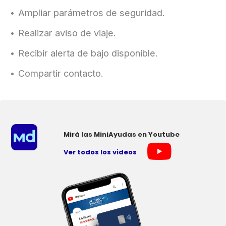
Ampliar parámetros de seguridad.
Realizar aviso de viaje.
Recibir alerta de bajo disponible.
Compartir contacto.
Mirá las MiniAyudas en Youtube
Ver todos los videos
×