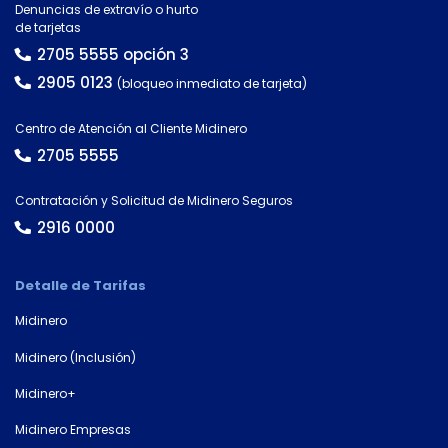
Denuncias de extravío o hurto
Número de
de tarjetas
documento*
2705 5555 opción 3
2905 0123
(bloqueo inmediato de tarjeta)
Centro de Atención al Cliente Midinero
2705 5555
Contratación y Solicitud de Midinero Seguros
2916 0000
Detalle de Tarifas
Midinero
Midinero (Inclusión)
Midinero+
Midinero Empresas