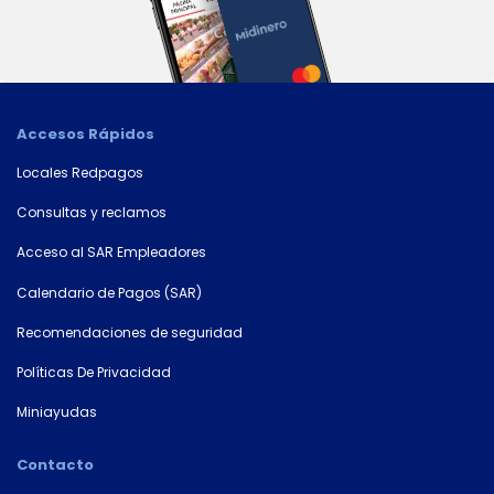
Consultá
tu
número
de
cuenta
Accesos Rápidos
Tipo
Locales Redpagos
de
tarjeta*
Consultas y reclamos
Acceso al SAR Empleadores
Calendario de Pagos (SAR)
País
Recomendaciones de seguridad
Políticas De Privacidad
Tipo de
Miniayudas
documento
Contacto