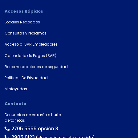
Accesos Rápidos
Locales Redpagos
×
Consultas y reclamos
Consultá
Acceso al SAR Empleadores
tu
Calendario de Pagos (SAR)
número
de
Recomendaciones de seguridad
cuenta
Políticas De Privacidad
Tipo
Miniayudas
de
tarjeta*
Contacto
Denuncias de extravío o hurto
de tarjetas
País
2705 5555 opción 3
2905 0123
(bloqueo inmediato de tarjeta)