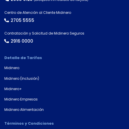
Centro de Atención al Cliente Midinero
Tipo de
documento
2705 5555
Contratación y Solicitud de Midinero Seguros
2916 0000
Número de
documento*
Detalle de Tarifas
Midinero
Midinero (Inclusión)
Midinero+
Midinero Empresas
Midinero Alimentación
Términos y Condiciones