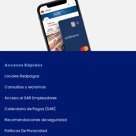
Accesos Rápidos
×
Locales Redpagos
Consultá
Consultas y reclamos
tu
número
Acceso al SAR Empleadores
de
cuenta
Calendario de Pagos (SAR)
Recomendaciones de seguridad
Tipo
Políticas De Privacidad
de