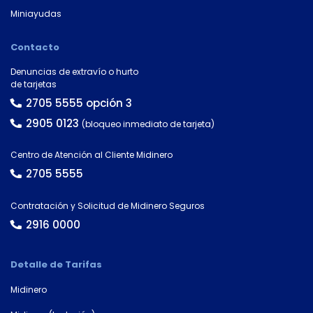
tarjeta*
Miniayudas
Contacto
País
Denuncias de extravío o hurto
de tarjetas
2705 5555 opción 3
2905 0123
(bloqueo inmediato de tarjeta)
Tipo de
documento
Centro de Atención al Cliente Midinero
2705 5555
Número de
Contratación y Solicitud de Midinero Seguros
documento*
2916 0000
Detalle de Tarifas
Midinero