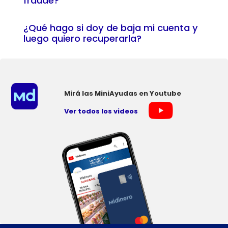
fraude?
¿Qué hago si doy de baja mi cuenta y
luego quiero recuperarla?
Mirá las MiniAyudas en Youtube
Ver todos los videos
×
Consultá
tu
número
de