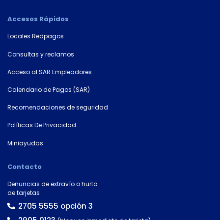
cuenta
Accesos Rápidos
Tipo
Locales Redpagos
de
tarjeta*
Consultas y reclamos
Acceso al SAR Empleadores
Calendario de Pagos (SAR)
País
Recomendaciones de seguridad
Políticas De Privacidad
Tipo de
documento
Miniayudas
Contacto
Denuncias de extravío o hurto
Número de
de tarjetas
documento*
2705 5555 opción 3
2905 0123