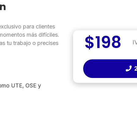
ón
xclusivo para clientes
$198
momentos más difíciles.
I
as tu trabajo o precises
2
(como UTE, OSE y