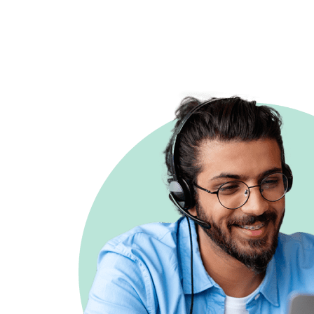
País
Tipo de
documento
Número de
documento*