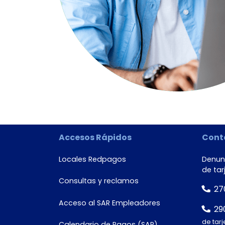
Accesos Rápidos
Cont
Locales Redpagos
Denunc
de tar
Consultas y reclamos
27
Acceso al SAR Empleadores
29
de tarj
Calendario de Pagos (SAR)