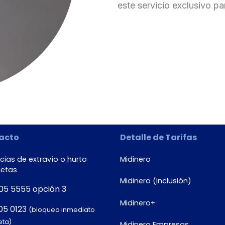
este servicio exclusivo pa
acto
Detalle de Tarifas
ias de extravío o hurto
Midinero
jetas
Midinero (Inclusión)
05 5555 opción 3
Midinero+
05 0123
(bloqueo inmediato
eta)
Midinero Empresas