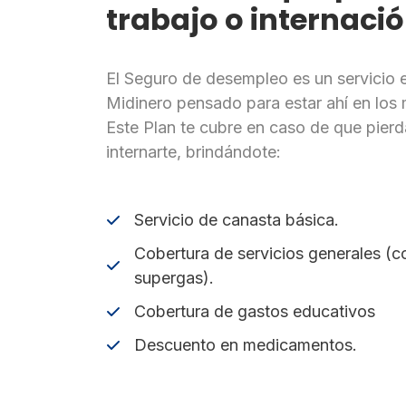
trabajo o internaci
El Seguro de desempleo es un servicio e
Midinero pensado para estar ahí en los 
Este Plan te cubre en caso de que pierd
×
internarte, brindándote:
Consultá
tu
número
Servicio de canasta básica.
de
Cobertura de servicios generales 
cuenta
supergas).
Cobertura de gastos educativos
Tipo
Descuento en medicamentos.
de
tarjeta*