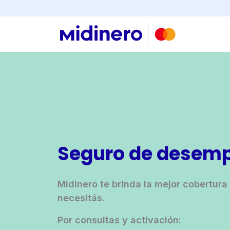
Buscar
Seguro de desem
Midinero te brinda la mejor cobertur
necesitás.
Por consultas y activación: