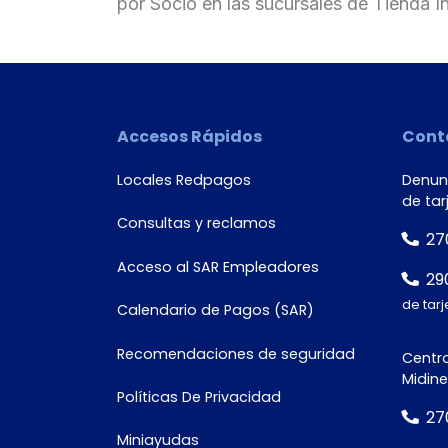
por Socio en las sucursales de Tienda I
País
Accesos Rápidos
Cont
Tipo de
Locales Redpagos
Denunc
de tar
documento
Consultas y reclamos
27
Acceso al SAR Empleadores
29
de tarj
Calendario de Pagos (SAR)
Número de
documento*
Recomendaciones de seguridad
Centro
Midine
Políticas De Privacidad
27
Miniayudas