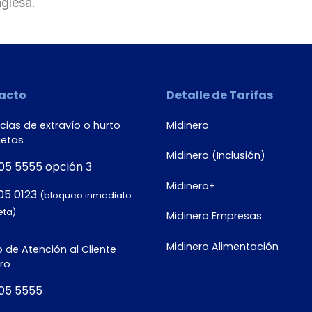
nglesa.
acto
Detalle de Tarifas
ias de extravío o hurto
Midinero
jetas
Midinero (Inclusión)
05 5555 opción 3
Midinero+
05 0123
(bloqueo inmediato
eta)
Midinero Empresas
Midinero Alimentación
 de Atención al Cliente
ro
05 5555