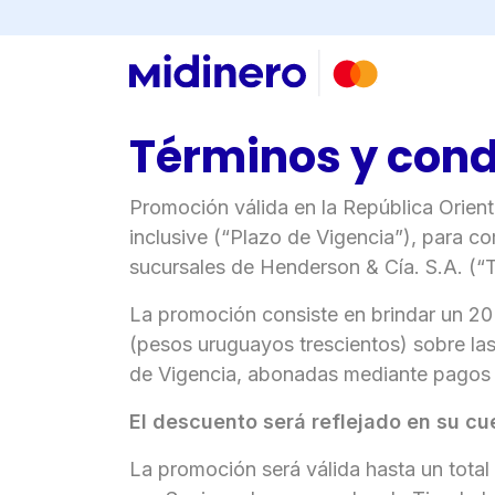
Buscar
×
Términos y cond
Consultá
Promoción válida en la República Orien
tu
inclusive (“Plazo de Vigencia”), para c
número
de
sucursales de Henderson & Cía. S.A. (“T
cuenta
La promoción consiste en brindar un 2
(pesos uruguayos trescientos) sobre las
de Vigencia, abonadas mediante pagos 
Tipo
de
El descuento será reflejado en su cue
tarjeta*
La promoción será válida hasta un total