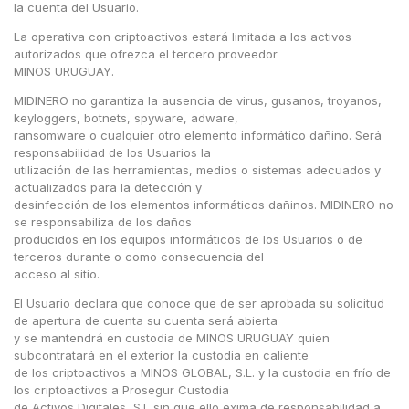
la cuenta del Usuario.
La operativa con criptoactivos estará limitada a los activos
autorizados que ofrezca el tercero proveedor
MINOS URUGUAY.
MIDINERO no garantiza la ausencia de virus, gusanos, troyanos,
keyloggers, botnets, spyware, adware,
ransomware o cualquier otro elemento informático dañino. Será
responsabilidad de los Usuarios la
utilización de las herramientas, medios o sistemas adecuados y
actualizados para la detección y
desinfección de los elementos informáticos dañinos. MIDINERO no
se responsabiliza de los daños
×
producidos en los equipos informáticos de los Usuarios o de
terceros durante o como consecuencia del
Consultá
acceso al sitio.
tu
número
El Usuario declara que conoce que de ser aprobada su solicitud
de
de apertura de cuenta su cuenta será abierta
cuenta
y se mantendrá en custodia de MINOS URUGUAY quien
subcontratará en el exterior la custodia en caliente
de los criptoactivos a MINOS GLOBAL, S.L. y la custodia en frío de
los criptoactivos a Prosegur Custodia
Tipo
de Activos Digitales, S.L sin que ello exima de responsabilidad a