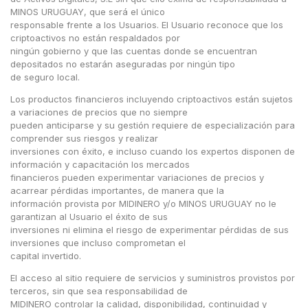
de
MINOS URUGUAY, que será el único
tarjeta*
responsable frente a los Usuarios. El Usuario reconoce que los
criptoactivos no están respaldados por
ningún gobierno y que las cuentas donde se encuentran
depositados no estarán aseguradas por ningún tipo
País
de seguro local.
Los productos financieros incluyendo criptoactivos están sujetos
a variaciones de precios que no siempre
pueden anticiparse y su gestión requiere de especialización para
Tipo de
comprender sus riesgos y realizar
documento
inversiones con éxito, e incluso cuando los expertos disponen de
información y capacitación los mercados
financieros pueden experimentar variaciones de precios y
acarrear pérdidas importantes, de manera que la
información provista por MIDINERO y/o MINOS URUGUAY no le
Número de
garantizan al Usuario el éxito de sus
documento*
inversiones ni elimina el riesgo de experimentar pérdidas de sus
inversiones que incluso comprometan el
capital invertido.
El acceso al sitio requiere de servicios y suministros provistos por
terceros, sin que sea responsabilidad de
MIDINERO controlar la calidad, disponibilidad, continuidad y