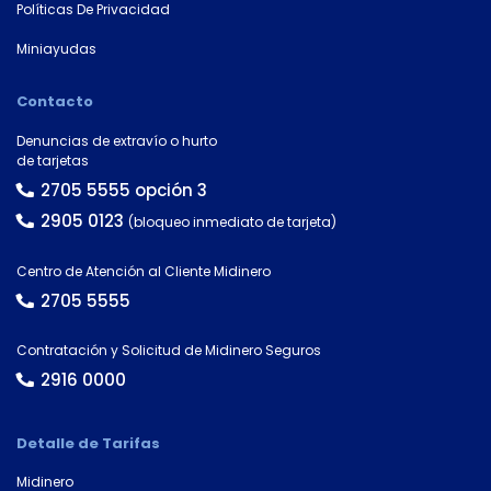
número
Políticas De Privacidad
de
Miniayudas
cuenta
Contacto
Tipo
Denuncias de extravío o hurto
de
de tarjetas
tarjeta*
2705 5555 opción 3
2905 0123
(bloqueo inmediato de tarjeta)
País
Centro de Atención al Cliente Midinero
2705 5555
Contratación y Solicitud de Midinero Seguros
Tipo de
documento
2916 0000
Detalle de Tarifas
Número de
Midinero
documento*