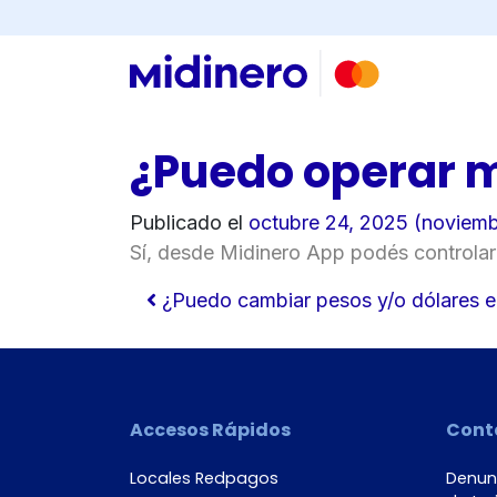
×
Consultá
Buscar
tu
número
de
¿Puedo operar m
cuenta
Publicado el
octubre 24, 2025
(noviemb
Sí, desde Midinero App podés controlar 
Tipo
Navegación de ent
de
¿Puedo cambiar pesos y/o dólares e
tarjeta*
Accesos Rápidos
Cont
País
Locales Redpagos
Denunc