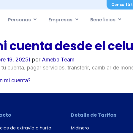
Consultá t
Personas
Empresas
Beneficios
i cuenta desde el celu
re 19, 2025)
por
Ameba Team
tu cuenta, pagar servicios, transferir, cambiar de mon
radas
n mi cuenta?
acto
Detalle de Tarifas
ias de extravío o hurto
Midinero