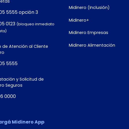
jetas
Midinero (Inclusión)
05 5555 opción 3
Midinero+
05 0123
(bloqueo inmediato
eta)
Midinero Empresas
Midinero Alimentación
 de Atención al Cliente
ro
05 5555
tación y Solicitud de
ero Seguros
16 0000
argá Midinero App