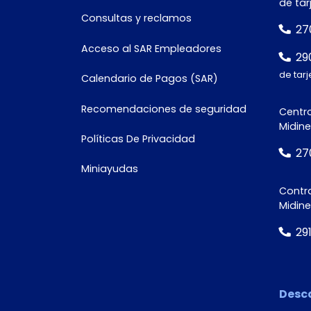
de tar
Consultas y reclamos
27
Acceso al SAR Empleadores
Tipo de
29
documento
de tarj
Calendario de Pagos (SAR)
Recomendaciones de seguridad
Centro
Midine
Políticas De Privacidad
Número de
27
documento*
Miniayudas
Contra
Midin
29
Desc