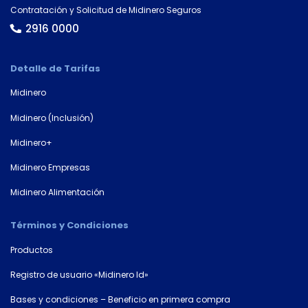
Contratación y Solicitud de Midinero Seguros
Tipo de
documento
2916 0000
Detalle de Tarifas
Número de
Midinero
documento*
Midinero (Inclusión)
Midinero+
Midinero Empresas
Midinero Alimentación
Términos y Condiciones
Productos
Registro de usuario «Midinero Id»
Bases y condiciones – Beneficio en primera compra