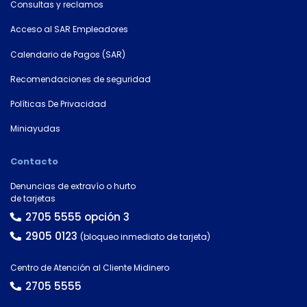
Consultas y reclamos
Acceso al SAR Empleadores
×
Calendario de Pagos (SAR)
Consultá
Recomendaciones de seguridad
tu
Políticas De Privacidad
número
de
Miniayudas
cuenta
Contacto
Tipo
Denuncias de extravío o hurto
de
de tarjetas
tarjeta*
2705 5555 opción 3
2905 0123
(bloqueo inmediato de tarjeta)
País
Centro de Atención al Cliente Midinero
2705 5555